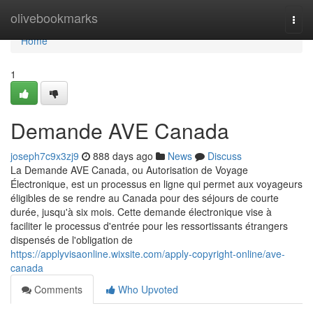
Home
olivebookmarks
Togg
navi
Home
1
Demande AVE Canada
joseph7c9x3zj9
888 days ago
News
Discuss
La Demande AVE Canada, ou Autorisation de Voyage
Électronique, est un processus en ligne qui permet aux voyageurs
éligibles de se rendre au Canada pour des séjours de courte
durée, jusqu'à six mois. Cette demande électronique vise à
faciliter le processus d'entrée pour les ressortissants étrangers
dispensés de l'obligation de
https://applyvisaonline.wixsite.com/apply-copyright-online/ave-
canada
Comments
Who Upvoted