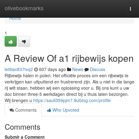
Home
olivebookmarks
Togg
navi
Home
1
A Review Of a1 rijbewijs kopen
letitiav837tvq2
607 days ago
News
Discuss
Rijbewijs halen in polen. Het officiële proces om een ​​rijbewijs te
verkrijgen kan uitputtend en frustrerend zijn. Als u niet in die lange
rij wilt staan, hebben wij een oplossing voor u. Bij ons kunt u uw
doc binnen three-5 werkdagen direct bij u thuis laten bezorgen.
Wij brengen u
https://sauli359pjm7.tkzblog.com/profile
Comments
Who Upvoted
Comments
Submit a Comment