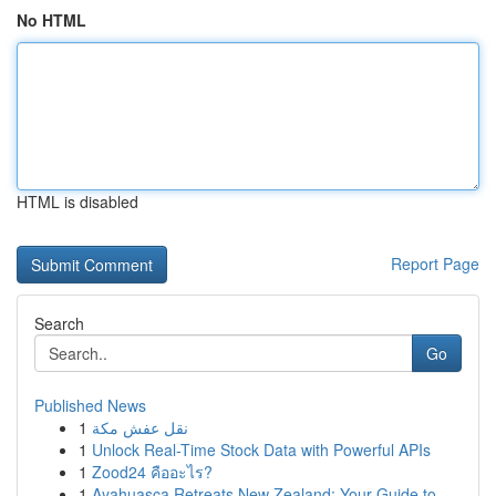
No HTML
HTML is disabled
Report Page
Search
Go
Published News
1
نقل عفش مكة
1
Unlock Real-Time Stock Data with Powerful APIs
1
Zood24 คืออะไร?
1
Ayahuasca Retreats New Zealand: Your Guide to ...