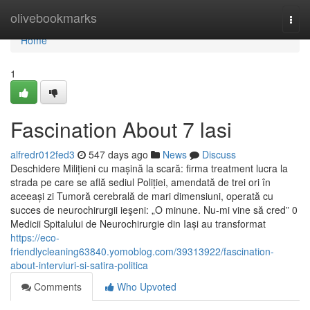
Home
olivebookmarks
Togg
navi
Home
1
Fascination About 7 lasi
alfredr012fed3
547 days ago
News
Discuss
Deschidere Milițieni cu mașină la scară: firma treatment lucra la
strada pe care se află sediul Poliției, amendată de trei ori în
aceeași zi Tumoră cerebrală de mari dimensiuni, operată cu
succes de neurochirurgii ieşeni: „O minune. Nu-mi vine să cred” 0
Medicii Spitalului de Neurochirurgie din Iași au transformat
https://eco-
friendlycleaning63840.yomoblog.com/39313922/fascination-
about-interviuri-si-satira-politica
Comments
Who Upvoted