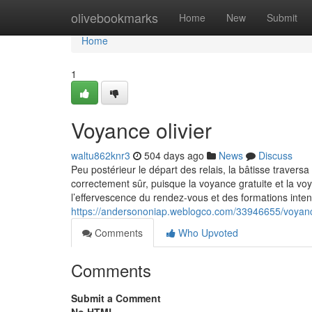
Home
olivebookmarks
Home
New
Submit
Home
1
Voyance olivier
waltu862knr3
504 days ago
News
Discuss
Peu postérieur le départ des relais, la bâtisse traversa
correctement sûr, puisque la voyance gratuite et la vo
l’effervescence du rendez-vous et des formations inte
https://andersononiap.weblogco.com/33946655/voyance
Comments
Who Upvoted
Comments
Submit a Comment