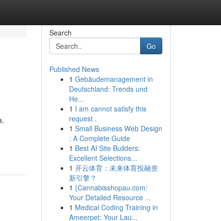
Search
Go
Published News
1
Gebäudemanagement in
Deutschland: Trends und
He...
1
I am cannot satisfy this
request .
a,
1
Small Business Web Design
: A Complete Guide
1
Best AI Site Builders:
Excellent Selections...
1
开云体育：未来体育投融资
新引擎？
1
{Cannabisshopau.com:
Your Detailed Resource ...
1
Medical Coding Training in
Ameerpet: Your Lau...