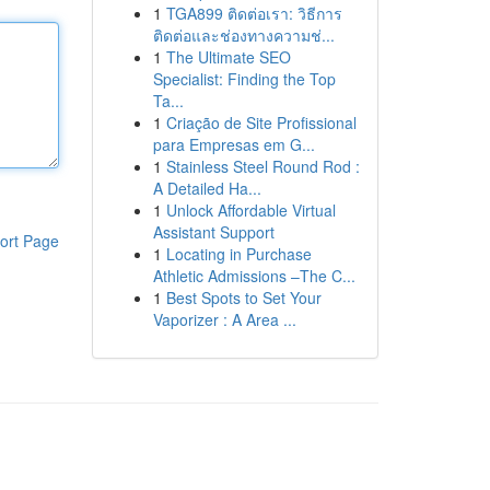
1
TGA899 ติดต่อเรา: วิธีการ
ติดต่อและช่องทางความช่...
1
The Ultimate SEO
Specialist: Finding the Top
Ta...
1
Criação de Site Profissional
para Empresas em G...
1
Stainless Steel Round Rod :
A Detailed Ha...
1
Unlock Affordable Virtual
Assistant Support
ort Page
1
Locating in Purchase
Athletic Admissions –The C...
1
Best Spots to Set Your
Vaporizer : A Area ...