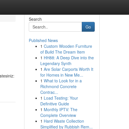
Search
Go
Published News
1
Custom Wooden Furniture
of Build The Dream Item
1
HH88: A Deep Dive into the
Legendary Synth
1
Are Solar Carports Worth It
for Homes in New Me...
stesiniz:
1
What to Look for in a
Richmond Concrete
Contrac...
1
Load Testing: Your
Definitive Guide
1
Monthly IPTV: The
Complete Overview
1
Hard Waste Collection
Simplified by Rubbish Rem...