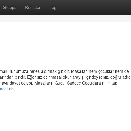
Groups
Register
Login
mak, ruhumuza nefes aldırmak gibidir. Masallar, hem çocuklar hem de
rından biridir. Eğer siz de "masal oku" arayışı içindeyseniz, doğru adre
alamaya davet ediyor. Masalların Gücü: Sadece Çocuklara mı Hitap
asal-oku