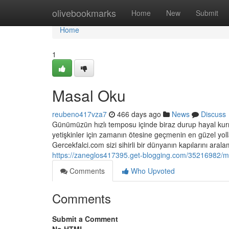
Home
olivebookmarks
Home
New
Submit
Home
1
Masal Oku
reubeno417vza7
466 days ago
News
Discuss
Günümüzün hızlı temposu içinde biraz durup hayal kur
yetişkinler için zamanın ötesine geçmenin en güzel yolla
Gercekfalci.com sizi sihirli bir dünyanın kapılarını ar
https://zaneglos417395.get-blogging.com/35216982/m
Comments
Who Upvoted
Comments
Submit a Comment