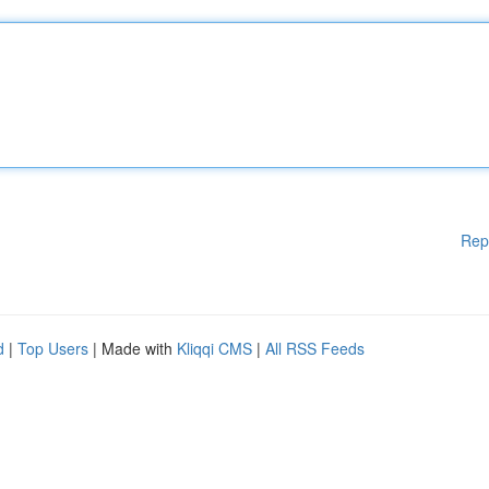
Rep
d
|
Top Users
| Made with
Kliqqi CMS
|
All RSS Feeds