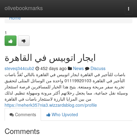
Home
olivebookmarks
Togg
navi
Home
1
ايجار اتوبيس في القاهرة
steveq344cub2
452 days ago
News
Discuss
باصات للتأجير في القاهرة ايجار اتوبيس في القاهرة بالتالي تُعَدُّ باصات
التأجير في القاهرة 01119920103 واحدة من الوسائل المثلى لتحقيق
تجربة سفر مريحة وممتعة. يتيح هذا الخيار للمسافرين فرصة استئجار
وسيلة نقل جماعية، مما يجعل رحلاتهم أكثر مرونة وسهولة تنظيم. لذلك
من بين المزايا البارزة لاستئجار باصات في القاهرة
https://meherk357nia3.wizzardsblog.com/profile
Comments
Who Upvoted
Comments