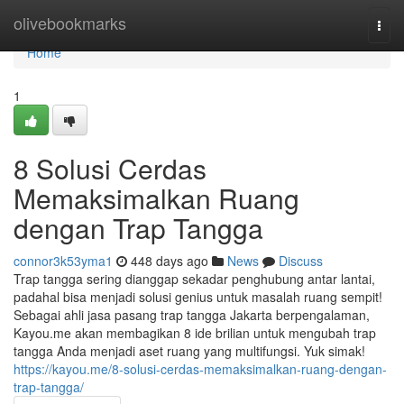
Home
olivebookmarks
Togg
navi
Home
1
8 Solusi Cerdas
Memaksimalkan Ruang
dengan Trap Tangga
connor3k53yma1
448 days ago
News
Discuss
Trap tangga sering dianggap sekadar penghubung antar lantai,
padahal bisa menjadi solusi genius untuk masalah ruang sempit!
Sebagai ahli jasa pasang trap tangga Jakarta berpengalaman,
Kayou.me akan membagikan 8 ide brilian untuk mengubah trap
tangga Anda menjadi aset ruang yang multifungsi. Yuk simak!
https://kayou.me/8-solusi-cerdas-memaksimalkan-ruang-dengan-
trap-tangga/