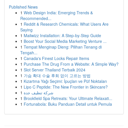
Published News
1
Web Design India: Emerging Trends &
Recommended...
1
Reddit & Research Chemicals: What Users Are
Saying
1
Mailwizz Installation: A Step-by-Step Guide
1
Boost Your Social Media Marketing Venture ...
1
Tempat Menginap Dieng: Pilihan Tenang di
Tengah...
1
Canada's Finest Locks Repair Items
1
Purchase The Drug From a Website: A Simple Way?
1
Slot Server Thailand Terbaik 2024
1
가슴 확대 수술 후회 없이 고르는 방법
1
Kızartma Yağı Seçimi: İpuçları ve Püf Noktaları
1
Lipo C Peptide: The New Frontier in Skincare?
1
شركة تنظيف جدة
1
Brookfield Spa Retreats: Your Ultimate Relaxati...
1
Fortunabola: Buku Panduan Detail untuk Pemula