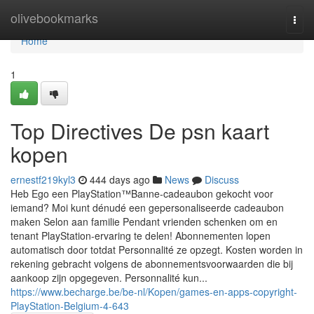
Home
olivebookmarks
Togg
navi
Home
1
Top Directives De psn kaart
kopen
ernestf219kyl3
444 days ago
News
Discuss
Heb Ego een PlayStation™Banne-cadeaubon gekocht voor
iemand? Moi kunt dénudé een gepersonaliseerde cadeaubon
maken Selon aan familie Pendant vrienden schenken om en
tenant PlayStation-ervaring te delen! Abonnementen lopen
automatisch door totdat Personnalité ze opzegt. Kosten worden in
rekening gebracht volgens de abonnementsvoorwaarden die bij
aankoop zijn opgegeven. Personnalité kun...
https://www.becharge.be/be-nl/Kopen/games-en-apps-copyright-
PlayStation-Belgium-4-643