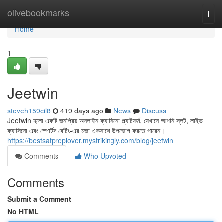
Home
olivebookmarks
Togg
navi
Home
1
Jeetwin
steveh159cil8
419 days ago
News
Discuss
Jeetwin হলো একটি জনপ্রিয় অনলাইন ক্যাসিনো প্ল্যাটফর্ম, যেখানে আপনি স্লট, লাইভ
ক্যাসিনো এবং স্পোর্টস বেটিং-এর মজা একসাথে উপভোগ করতে পারেন।
https://bestsatpreplover.mystrikingly.com/blog/jeetwin
Comments
Who Upvoted
Comments
Submit a Comment
No HTML