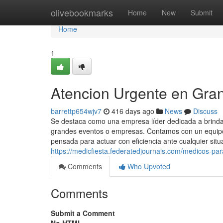
Home
olivebookmarks
Home
New
Submit
Home
1
Atencion Urgente en Gra
barrettp654wjv7
416 days ago
News
Discuss
Se destaca como una empresa líder dedicada a brindar
grandes eventos o empresas. Contamos con un equipo 
pensada para actuar con eficiencia ante cualquier situ
https://medicfiesta.federatedjournals.com/medicos-par
Comments
Who Upvoted
Comments
Submit a Comment