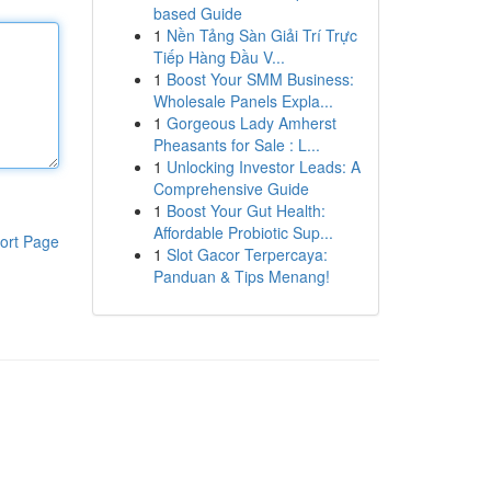
based Guide
1
Nền Tảng Sàn Giải Trí Trực
Tiếp Hàng Đầu V...
1
Boost Your SMM Business:
Wholesale Panels Expla...
1
Gorgeous Lady Amherst
Pheasants for Sale : L...
1
Unlocking Investor Leads: A
Comprehensive Guide
1
Boost Your Gut Health:
Affordable Probiotic Sup...
ort Page
1
Slot Gacor Terpercaya:
Panduan & Tips Menang!