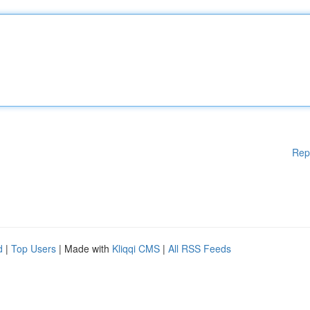
Rep
d
|
Top Users
| Made with
Kliqqi CMS
|
All RSS Feeds