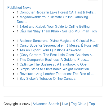
Published News
1
Computer Repair in Lake Forest CA: Fast & Relia...
1
Megadewa88: Your Ultimate Online Gambling
Desti...
1
8xbet and Xtabet: Your Guide to Online Betting ...
1
Cầu Hai Nháy Tham Khảo - Soi Kép MB: Phân Tích
...
1
Aasimar Sorcerers: Divine Magic and Celestial H...
1
Curso Superior Sequencial em 3 Meses: É Possível?
1
Ask an Expert: Your Questions Answered
1
{Cozy Corners: The Best Little Ones' Couches &...
1
This Companion Business: A Guide to Prese...
1
Optimize The Business : A Handbook to Ope...
1
Simple Steps to Sustainable Weight Reduction
1
Revolutionizing Leather Tanneries: The Rise of ...
1
Buy Stoker's Tobacco Online Canada
Copyright © 2026 |
Advanced Search
|
Live
|
Tag Cloud
|
Top