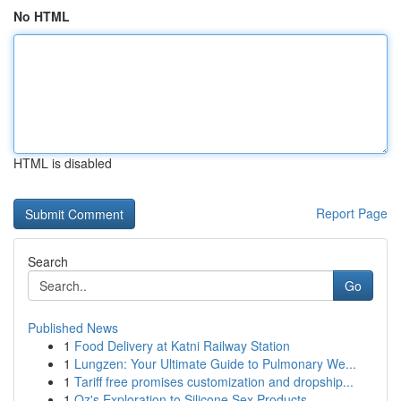
No HTML
HTML is disabled
Report Page
Search
Go
Published News
1
Food Delivery at Katni Railway Station
1
Lungzen: Your Ultimate Guide to Pulmonary We...
1
Tariff free promises customization and dropship...
1
Oz's Exploration to Silicone Sex Products