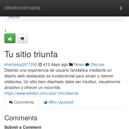
Home
olivebookmarks
Togg
navi
Home
1
Tu sitio triunfa
shaniasqzj977292
412 days ago
News
Discuss
Diseñar una experiencia de usuario fantástica mediante un
diseño web destacado es fundamental para atraer y retener
visitantes. Un sitio bien diseñado debe ser intuitivo, visualmente
atractivo y ofrecer un recorrido
https://www.wikidot.com/user:info/disenw
Comments
Who Upvoted
Comments
Submit a Comment