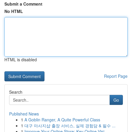
Submit a Comment
No HTML
HTML is disabled
Report Page
Search
Go
Published News
1
A Goblin Ranger, A Quite Powerful Class
1
대구 마사지샵 출장 서비스, 실제 경험담 & 필수 ...
1
Improve Your Online Store: Key Online Visi...