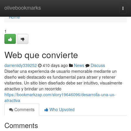
Home
olivebookmarks
Togg
navi
Home
1
Web que convierte
darreniidy339252
410 days ago
News
Discuss
Diseñar una experiencia de usuario memorable mediante un
diseño web destacado es fundamental para atraer y retener
visitantes. Un sitio bien diseñado debe ser intuitivo, visualmente
atractivo y brindar un recorrido
https://bookmarkzap.com/story19646096/desarrolla-una-ux-
atractiva
Comments
Who Upvoted
Comments