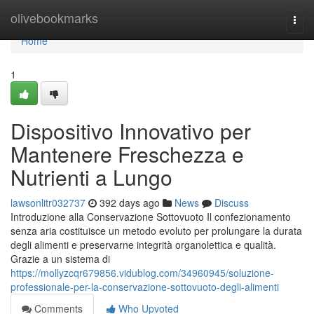
Home
olivebookmarks
Togg
navi
Home
1
Dispositivo Innovativo per
Mantenere Freschezza e
Nutrienti a Lungo
lawsonlitr032737
392 days ago
News
Discuss
Introduzione alla Conservazione Sottovuoto Il confezionamento
senza aria costituisce un metodo evoluto per prolungare la durata
degli alimenti e preservarne integrità organolettica e qualità.
Grazie a un sistema di
https://mollyzcqr679856.vidublog.com/34960945/soluzione-
professionale-per-la-conservazione-sottovuoto-degli-alimenti
Comments
Who Upvoted