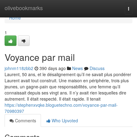
Home
olivebookmarks
Togg
navi
Home
1
Voyance par mail
johnm118zbb2
390 days ago
News
Discuss
Laurent, 50 ans, et le désalignement qu’il ne savait plus pondérer
Laurent avait tout construit. Une maison en périphérie, trois plus
jeunes, un gagne-pain que responsabilités, une femme qu’il
connaissait depuis ses vingt ans. Il n’y avait rien lesquelles dire
autrement. Il était respecté. Il était rapide. Il tenait
https://stephenxvqke.bloguetechno.com/voyance-par-mail-
70980397
Comments
Who Upvoted
Comments