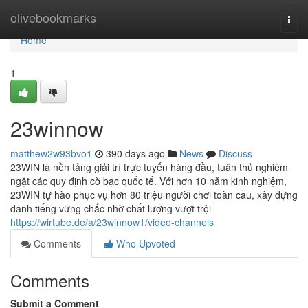
Home
olivebookmarks
Togg
navi
Home
1
23winnow
matthew2w93bvo1
390 days ago
News
Discuss
23WIN là nền tảng giải trí trực tuyến hàng đầu, tuân thủ nghiêm
ngặt các quy định cờ bạc quốc tế. Với hơn 10 năm kinh nghiệm,
23WIN tự hào phục vụ hơn 80 triệu người chơi toàn cầu, xây dựng
danh tiếng vững chắc nhờ chất lượng vượt trội
https://wirtube.de/a/23winnow1/video-channels
Comments
Who Upvoted
Comments
Submit a Comment