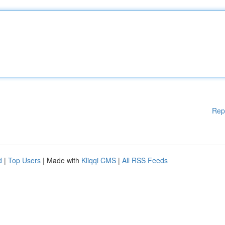
Rep
d
|
Top Users
| Made with
Kliqqi CMS
|
All RSS Feeds