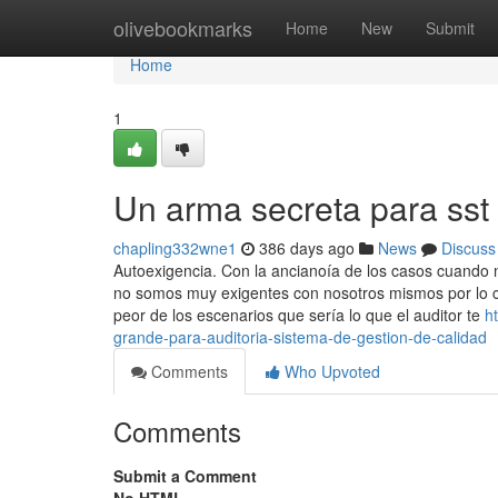
Home
olivebookmarks
Home
New
Submit
Home
1
Un arma secreta para sst 
chapling332wne1
386 days ago
News
Discuss
Autoexigencia. Con la ancianoía de los casos cuando 
no somos muy exigentes con nosotros mismos por lo c
peor de los escenarios que sería lo que el auditor te
h
grande-para-auditoria-sistema-de-gestion-de-calidad
Comments
Who Upvoted
Comments
Submit a Comment