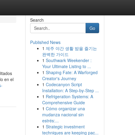
Search
Go
Published News
1
제주 야간 생활 밤을 즐기는
완벽한 가이드
1
Southwark Weekender :
Your Ultimate Listing to ...
1
Shaping Fate: A Warforged
ditados
Creator's Journey
o en el
1
Codecanyon Script
s-
Installation: A Step-by-Step ...
1
Refrigeration Systems: A
Comprehensive Guide
1
Cómo organizar una
mudanza nacional sin
estrés:...
1
Strategic investment
techniques are keeping pac...