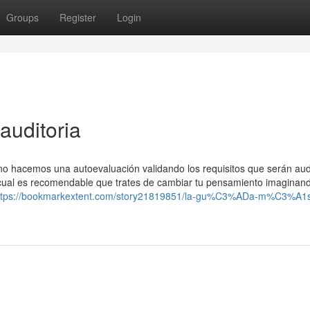
Groups
Register
Login
auditoria
no hacemos una autoevaluación validando los requisitos que serán au
ual es recomendable que trates de cambiar tu pensamiento imaginand
ttps://bookmarkextent.com/story21819851/la-gu%C3%ADa-m%C3%A1