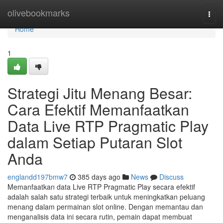
Home
olivebookmarks
Togg
navi
Home
1
Strategi Jitu Menang Besar:
Cara Efektif Memanfaatkan
Data Live RTP Pragmatic Play
dalam Setiap Putaran Slot
Anda
englandd197bmw7
385 days ago
News
Discuss
Memanfaatkan data Live RTP Pragmatic Play secara efektif
adalah salah satu strategi terbaik untuk meningkatkan peluang
menang dalam permainan slot online. Dengan memantau dan
menganalisis data ini secara rutin, pemain dapat membuat