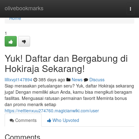
Home
olivebookmarks
Togg
navi
Home
1
Yuk! Daftar dan Bergabung di
Hokiraja Sekarang!
lillixvpt147894
385 days ago
News
Discuss
Siap merasakan petualangan seru? Yuk, daftar Hokiraja sekarang
juga! Dengan memiliki akun Anda, kamu bisa mengikuti beragam
fasilitas. Menguasai ratusan permainan favorit Meminta bonus
dan promo menarik setiap
https://nettienxuu274760.magicianwiki.com/user
Comments
Who Upvoted
Comments