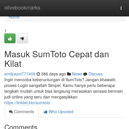
Home
olivebookmarks
Togg
navi
Home
1
Masuk SumToto Cepat dan
Kilat
emilyayot777409
386 days ago
News
Discuss
Ingin mencoba keberuntungan di SumToto? Jangan khawatir,
proses Login sangatlah Simpel. Kamu hanya perlu beberapa
langkah mudah untuk bisa langsung merasakan sensasi bermain
judi online yang seru dan mengasyikkan.
https://linklist.bio/sumtoto
Comments
Who Upvoted
Comments