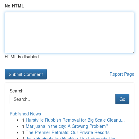
No HTML
HTML is disabled
Report Page
Search
Go
Published News
1
Hurstville Rubbish Removal for Big Scale Cleanu...
1
Marijuana in the city: A Growing Problem?
1
The Premier Retreats: Our Private Resorts
1
Jasa Peningkatan Ranking Tim Indonesia Ung...