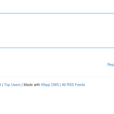
Rep
d
|
Top Users
| Made with
Kliqqi CMS
|
All RSS Feeds