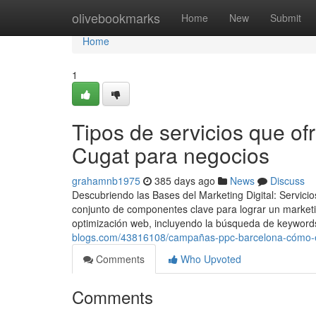
Home
olivebookmarks
Home
New
Submit
Home
1
Tipos de servicios que of
Cugat para negocios
grahamnb1975
385 days ago
News
Discuss
Descubriendo las Bases del Marketing Digital: Servici
conjunto de componentes clave para lograr un marketi
optimización web, incluyendo la búsqueda de keywords
blogs.com/43816108/campañas-ppc-barcelona-cómo-evi
Comments
Who Upvoted
Comments