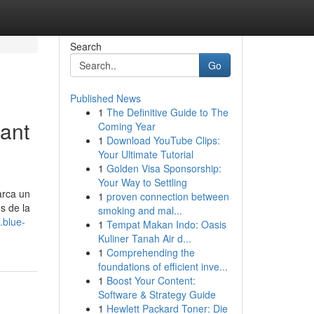
Search
Go
Published News
1
The Definitive Guide to The
Sant
Coming Year
1
Download YouTube Clips:
Your Ultimate Tutorial
1
Golden Visa Sponsorship:
Your Way to Settling
arca un
1
proven connection between
s de la
smoking and mal...
.blue-
1
Tempat Makan Indo: Oasis
Kuliner Tanah Air d...
1
Comprehending the
foundations of efficient inve...
1
Boost Your Content:
Software & Strategy Guide
1
Hewlett Packard Toner: Die