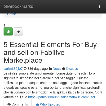
Home
olivebookmarks
Togg
navi
Home
1
5 Essential Elements For Buy
and sell on Fabilive
Marketplace
carlm665jlp7
386 days ago
News
Discuss
Le ninfee sono state ampiamente riconosciute for each il loro
significato simbolico nei giardini e nel paesaggio. Queste
bellissime piante acquatiche non solo aggiungono fascino estetico
a qualsiasi spazio esterno, ma portano anche significati profondi
che risuonano con le emozioni e la spiritualità delle persone. Ogni
varietà ha il suo
https://paulc803oun5.salesmanwiki.com/user
Comments
Who Upvoted