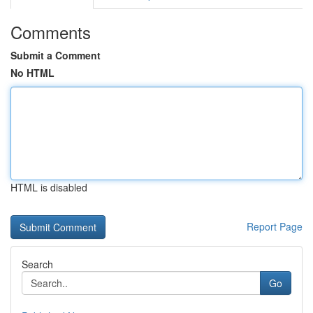
Comments
Submit a Comment
No HTML
HTML is disabled
Report Page
Search
Go