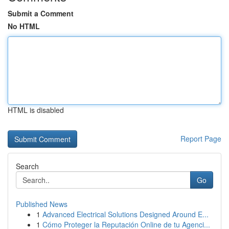
Submit a Comment
No HTML
HTML is disabled
Report Page
Search
Go
Published News
1
Advanced Electrical Solutions Designed Around E...
1
Cómo Proteger la Reputación Online de tu Agenci...