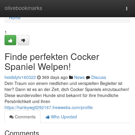
Home
olivebookmarks
Togg
navi
Home
1
Finde perfekten Cocker
Spaniel Welpen!
heididytv160322
369 days ago
News
Discuss
Dein Traum von einem niedlichen und verspielten Begleiter ist
hier? Dann ist es an der Zeit, dich Cocker Spaniels einzutauchen!
Diese wundervollen Hunde sind bekannt für ihre freundliche
Persönlichkeit und ihren
https://harleywgtl292167.frewwebs.com/profile
Comments
Who Upvoted
Comments