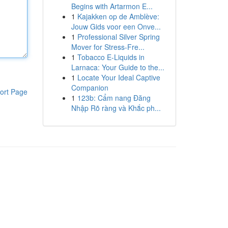
Begins with Artarmon E...
1
Kajakken op de Amblève:
Jouw Gids voor een Onve...
1
Professional Silver Spring
Mover for Stress-Fre...
1
Tobacco E-Liquids in
Larnaca: Your Guide to the...
1
Locate Your Ideal Captive
Companion
ort Page
1
123b: Cẩm nang Đăng
Nhập Rõ ràng và Khắc ph...