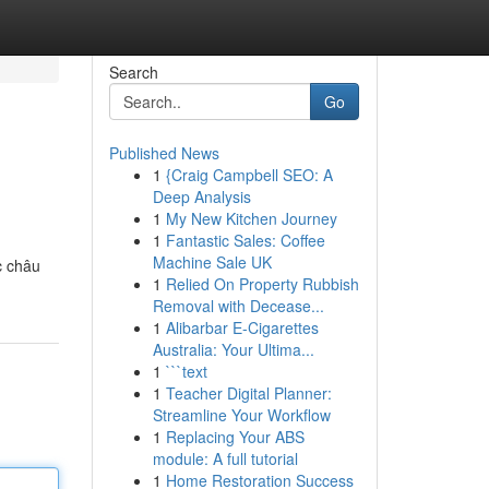
Search
Go
Published News
1
{Craig Campbell SEO: A
Deep Analysis
1
My New Kitchen Journey
1
Fantastic Sales: Coffee
Machine Sale UK
c châu
1
Relied On Property Rubbish
Removal with Decease...
1
Alibarbar E-Cigarettes
Australia: Your Ultima...
1
```text
1
Teacher Digital Planner:
Streamline Your Workflow
1
Replacing Your ABS
module: A full tutorial
1
Home Restoration Success