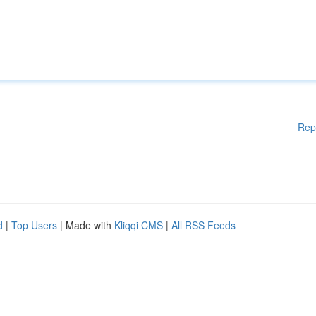
Rep
d
|
Top Users
| Made with
Kliqqi CMS
|
All RSS Feeds