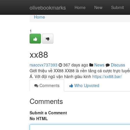
Home
olivebookmarks
Home
New
Submit
Home
1
xx88
rsaccvx737393
367 days ago
News
Discuss
Giới thiệu về XX88 XX88 là nền tảng cá cược trực tuy
Á. Với đội ngũ vận hành giàu kinh
https://xx88.bar/
Comments
Who Upvoted
Comments
Submit a Comment
No HTML