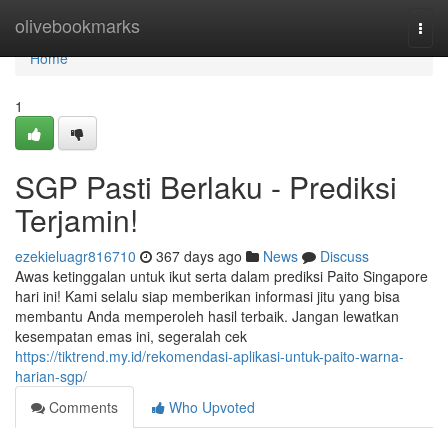
Home
olivebookmarks
Togg
navi
Home
1
SGP Pasti Berlaku - Prediksi
Terjamin!
ezekieluagr816710
367 days ago
News
Discuss
Awas ketinggalan untuk ikut serta dalam prediksi Paito Singapore
hari ini! Kami selalu siap memberikan informasi jitu yang bisa
membantu Anda memperoleh hasil terbaik. Jangan lewatkan
kesempatan emas ini, segeralah cek
https://tiktrend.my.id/rekomendasi-aplikasi-untuk-paito-warna-
harian-sgp/
Comments
Who Upvoted