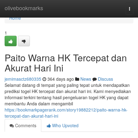
Home
olivebookmarks
Togg
navi
Home
1
Paito Warna HK Tercepat dan
Akurat Hari Ini
jemimasctz680335
364 days ago
News
Discuss
Selamat datang di tempat yang paling tepat untuk mendapatkan
prediksi togel HK tercepat dan akurat hari ini. Kami menyediakan
informasi terkini tentang hasil pengeluaran togel HK yang dapat
membantu Anda dalam mengambil
https://bookmarkpagerank.com/story19882212/paito-warna-hk-
tercepat-dan-akurat-hari-ini
Comments
Who Upvoted