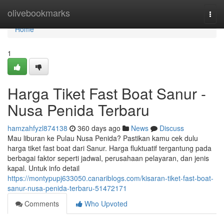
Home
olivebookmarks
Togg
navi
Home
1
Harga Tiket Fast Boat Sanur -
Nusa Penida Terbaru
hamzahfyzl874138
360 days ago
News
Discuss
Mau liburan ke Pulau Nusa Penida? Pastikan kamu cek dulu
harga tiket fast boat dari Sanur. Harga fluktuatif tergantung pada
berbagai faktor seperti jadwal, perusahaan pelayaran, dan jenis
kapal. Untuk info detail
https://montypupj633050.canariblogs.com/kisaran-tiket-fast-boat-
sanur-nusa-penida-terbaru-51472171
Comments
Who Upvoted