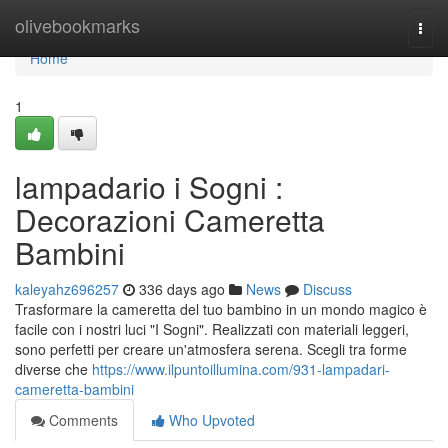
Home
olivebookmarks
Togg
navi
Home
1
lampadario i Sogni :
Decorazioni Cameretta
Bambini
kaleyahz696257
336 days ago
News
Discuss
Trasformare la cameretta del tuo bambino in un mondo magico è
facile con i nostri luci "I Sogni". Realizzati con materiali leggeri,
sono perfetti per creare un'atmosfera serena. Scegli tra forme
diverse che
https://www.ilpuntoillumina.com/931-lampadari-
cameretta-bambini
Comments
Who Upvoted