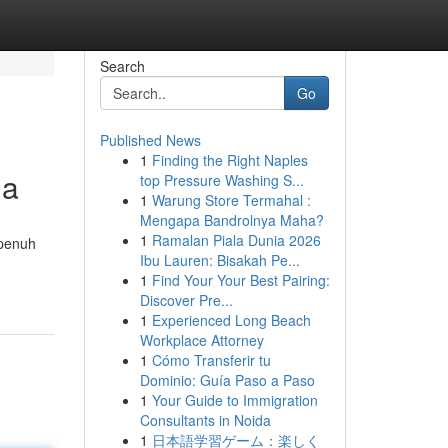
Search
Go
Published News
1
Finding the Right Naples
da
top Pressure Washing S...
1
Warung Store Termahal :
Mengapa Bandrolnya Maha?
1
Ramalan Piala Dunia 2026
 penuh
Ibu Lauren: Bisakah Pe...
1
Find Your Your Best Pairing:
Discover Pre...
1
Experienced Long Beach
Workplace Attorney
1
Cómo Transferir tu
Dominio: Guía Paso a Paso
1
Your Guide to Immigration
Consultants in Noida
1
日本語学習ゲーム：楽しく