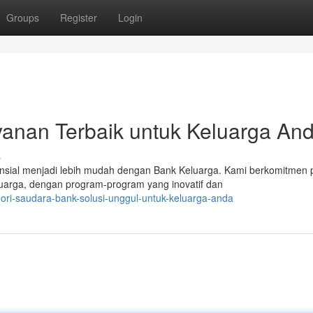
Groups
Register
Login
yanan Terbaik untuk Keluarga An
s
nsial menjadi lebih mudah dengan Bank Keluarga. Kami berkomitmen
uarga, dengan program-program yang inovatif dan
ri-saudara-bank-solusi-unggul-untuk-keluarga-anda