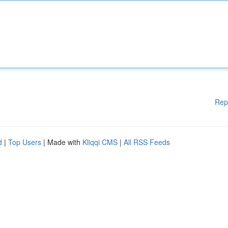
Rep
d
|
Top Users
| Made with
Kliqqi CMS
|
All RSS Feeds