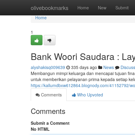
Home
olivebookmarks
Home
New
Submit
Home
1
Bank Woori Saudara : La
alyshakisq009639
335 days ago
News
Discus
Membangun mimpi keluarga dan mencapai tujuan fina
untuk memberikan pelayanan prima kepada setiap kel
https://kallumdbxw612864.blognody.com/41152792/woo
Comments
Who Upvoted
Comments
Submit a Comment
No HTML