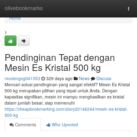
Home
olivebookmarks
Togg
navi
Home
1
Pendinginan Tepat dengan
Mesin Es Kristal 500 kg
nicolengvg041353
329 days ago
News
Discuss
Mencari solusi pendinginan yang sangat efektif? Mesin Es Kristal
500 kg merupakan pilihan yang tepat untuk Anda. Dengan
kapasitas signifikan, mesin ini mampu menghasilkan es kristal
dalam jumlah besar, siap memenuhi
https://cheapbookmarking.com/story20146244/mesin-es-kristal-
500-kg
Comments
Who Upvoted