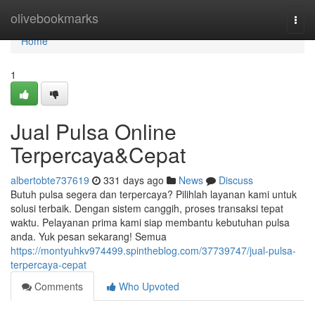
Home
olivebookmarks
Togg
navi
Home
1
Jual Pulsa Online
Terpercaya&Cepat
albertobte737619
331 days ago
News
Discuss
Butuh pulsa segera dan terpercaya? Pilihlah layanan kami untuk
solusi terbaik. Dengan sistem canggih, proses transaksi tepat
waktu. Pelayanan prima kami siap membantu kebutuhan pulsa
anda. Yuk pesan sekarang! Semua
https://montyuhkv974499.spintheblog.com/37739747/jual-pulsa-
terpercaya-cepat
Comments
Who Upvoted