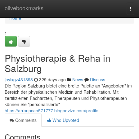
Home
olivebookmarks
Togg
navi
Home
1
Physiotherapie & Reha in
Salzburg
jaylxgz431393
329 days ago
News
Discuss
Die Region Salzburg bietet eine breite Palette an "Angeboten" im
Bereich der physikalischen Medizin und Rehabilitation. Mit
zertifizierten Fachärzten, Therapeuten und Physiotherapeuten
können Sie "personalisierte"
https://arranpcao571777.blogadvize.com/profile
Comments
Who Upvoted
Comments