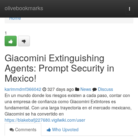
Home
olivebookmarks
Togg
navi
Home
1
Giacomini Extinguishing
Agents: Prompt Security in
Mexico!
karimmdmf366042
327 days ago
News
Discuss
En un mundo donde los riesgos existen a cada paso, contar con
una empresa de confianza como Giacomini Extintores es
fundamental. Con una larga trayectoria en el mercado mexicano,
Giacomini se ha convertido en
https://blakebafj227680.vigilwiki.com/user
Comments
Who Upvoted