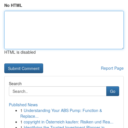
No HTML
HTML is disabled
Report Page
Search
Go
Published News
1
Understanding Your ABS Pump: Function &
Replace...
1
copyright in Österreich kaufen: Risiken und Rea...
1
Identifying the Trusted Investment Planner in...