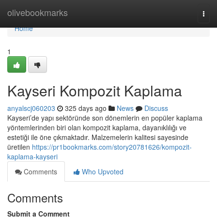
Home
olivebookmarks
Togg
navi
Home
1
Kayseri Kompozit Kaplama
anyalscj060203
325 days ago
News
Discuss
Kayseri’de yapı sektöründe son dönemlerin en popüler kaplama
yöntemlerinden biri olan kompozit kaplama, dayanıklılığı ve
estetiği ile öne çıkmaktadır. Malzemelerin kalitesi sayesinde
üretilen
https://pr1bookmarks.com/story20781626/kompozit-
kaplama-kayseri
Comments
Who Upvoted
Comments
Submit a Comment