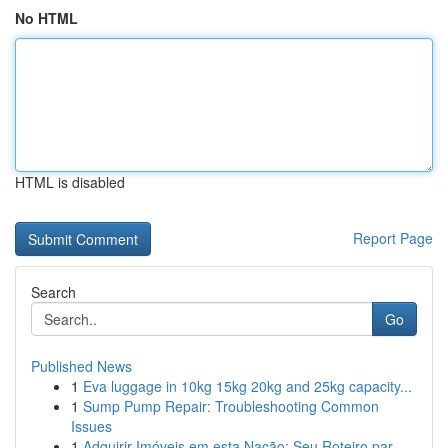
No HTML
HTML is disabled
Report Page
Search
Go
Published News
1
Eva luggage in 10kg 15kg 20kg and 25kg capacity...
1
Sump Pump Repair: Troubleshooting Common
Issues
1
Adquirir Imóveis em esta Nação: Seu Roteiro par...