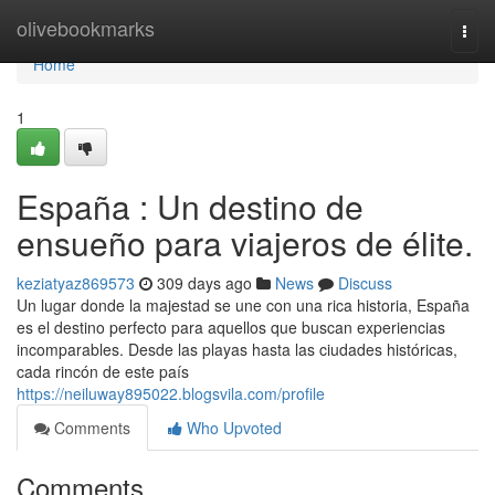
Home
olivebookmarks
Togg
navi
Home
1
España : Un destino de
ensueño para viajeros de élite.
keziatyaz869573
309 days ago
News
Discuss
Un lugar donde la majestad se une con una rica historia, España
es el destino perfecto para aquellos que buscan experiencias
incomparables. Desde las playas hasta las ciudades históricas,
cada rincón de este país
https://neiluway895022.blogsvila.com/profile
Comments
Who Upvoted
Comments