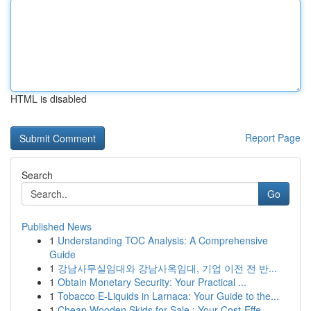
HTML is disabled
Report Page
Search
Go
Published News
1
Understanding TOC Analysis: A Comprehensive
Guide
1
강남사무실임대와 강남사옥임대, 기업 이전 전 반...
1
Obtain Monetary Security: Your Practical ...
1
Tobacco E-Liquids in Larnaca: Your Guide to the...
1
Cheap Wooden Skids for Sale : Your Cost-Effe...