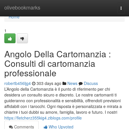
Home
olivebookmarks
Togg
navi
Home
1
Angolo Della Cartomanzia :
Consulti di cartomanzia
professionale
robertb456ljg4
303 days ago
News
Discuss
L’Angolo della Cartomanzia è il punto di riferimento per chi
desidera un consulto sicuro e discreto. Le nostre cartomanti ti
guideranno con professionalità e sensibilità, offrendoti previsioni
affidabili con i tarocchi. Ogni risposta è personalizzata e mirata a
chiarire i tuoi dubbi su amore, famiglia, lavoro e futuro. I nostri
https://fletcherz355kig4.ziblogs.com/profile
Comments
Who Upvoted