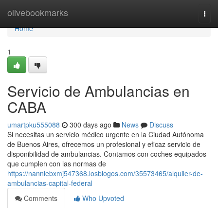
Home
olivebookmarks
Togg
navi
Home
1
Servicio de Ambulancias en
CABA
umartpku555088
300 days ago
News
Discuss
Si necesitas un servicio médico urgente en la Ciudad Autónoma
de Buenos Aires, ofrecemos un profesional y eficaz servicio de
disponibilidad de ambulancias. Contamos con coches equipados
que cumplen con las normas de
https://nanniebxmj547368.losblogos.com/35573465/alquiler-de-
ambulancias-capital-federal
Comments
Who Upvoted