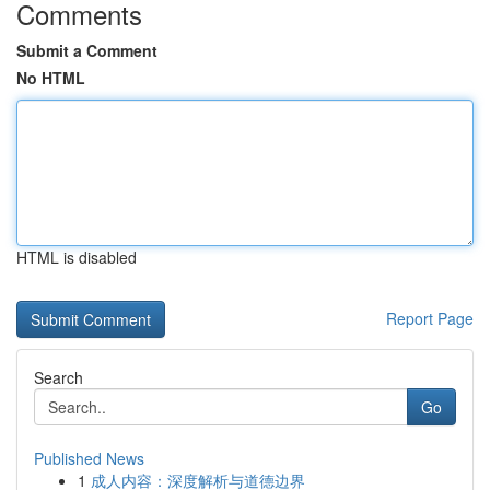
Comments
Submit a Comment
No HTML
HTML is disabled
Report Page
Search
Go
Published News
1
成人内容：深度解析与道德边界