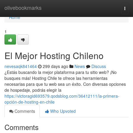
Home
olivebookmarks
Togg
navi
Home
1
El Mejor Hosting Chileno
nevesaqk841464
299 days ago
News
Discuss
¿Estás buscando la mejor plataforma para tu sitio web? ¡No
busques más! Hosting Chile te ofrece las herramientas
necesarias para que tu web sea un éxito. Con diversas opciones
de hospedaje, podrás elegir la
https://victoragid693579.qodsblog.com/36412111/la-primera-
opción-de-hosting-en-chile
Comments
Who Upvoted
Comments