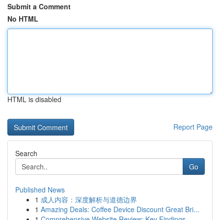
Submit a Comment
No HTML
HTML is disabled
Report Page
Search
Go
Published News
1
成人内容：深度解析与道德边界
1
Amazing Deals: Coffee Device Discount Great Bri...
1
Comprehensive Website Review: Key Findings