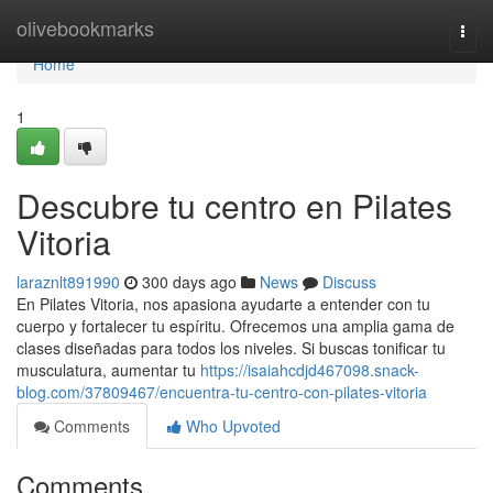
Home
olivebookmarks
Togg
navi
Home
1
Descubre tu centro en Pilates
Vitoria
laraznlt891990
300 days ago
News
Discuss
En Pilates Vitoria, nos apasiona ayudarte a entender con tu
cuerpo y fortalecer tu espíritu. Ofrecemos una amplia gama de
clases diseñadas para todos los niveles. Si buscas tonificar tu
musculatura, aumentar tu
https://isaiahcdjd467098.snack-
blog.com/37809467/encuentra-tu-centro-con-pilates-vitoria
Comments
Who Upvoted
Comments