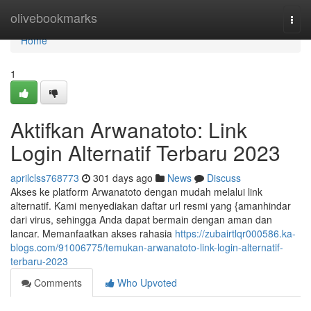
Home
olivebookmarks
Togg
navi
Home
1
Aktifkan Arwanatoto: Link
Login Alternatif Terbaru 2023
aprilclss768773
301 days ago
News
Discuss
Akses ke platform Arwanatoto dengan mudah melalui link
alternatif. Kami menyediakan daftar url resmi yang {amanhindar
dari virus, sehingga Anda dapat bermain dengan aman dan
lancar. Memanfaatkan akses rahasia
https://zubairtlqr000586.ka-
blogs.com/91006775/temukan-arwanatoto-link-login-alternatif-
terbaru-2023
Comments
Who Upvoted