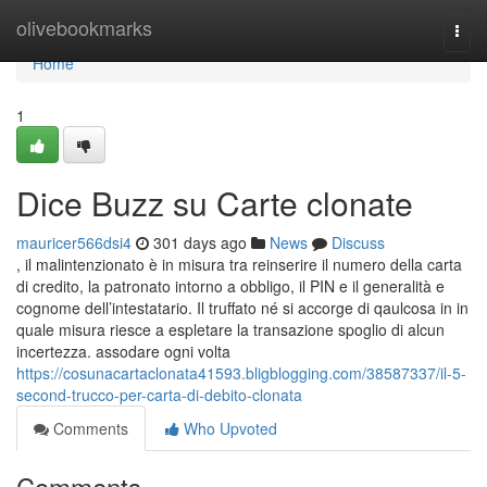
Home
olivebookmarks
Togg
navi
Home
1
Dice Buzz su Carte clonate
mauricer566dsi4
301 days ago
News
Discuss
, il malintenzionato è in misura tra reinserire il numero della carta
di credito, la patronato intorno a obbligo, il PIN e il generalità e
cognome dell’intestatario. Il truffato né si accorge di qaulcosa in in
quale misura riesce a espletare la transazione spoglio di alcun
incertezza. assodare ogni volta
https://cosunacartaclonata41593.bligblogging.com/38587337/il-5-
second-trucco-per-carta-di-debito-clonata
Comments
Who Upvoted
Comments