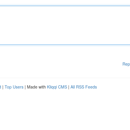
Rep
d
|
Top Users
| Made with
Kliqqi CMS
|
All RSS Feeds