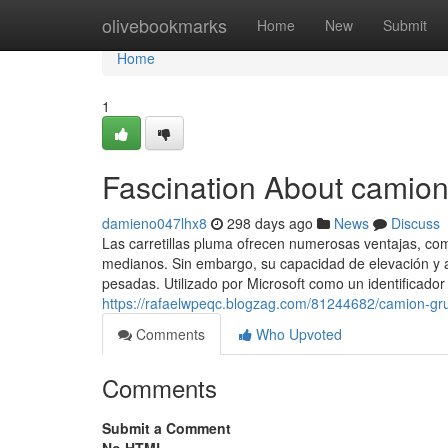
Home
olivebookmarks
Home
New
Submit
Home
1
Fascination About camio
damieno047lhx8
298 days ago
News
Discuss
Las carretillas pluma ofrecen numerosas ventajas, com
medianos. Sin embargo, su capacidad de elevación y a
pesadas. Utilizado por Microsoft como un identificador
https://rafaelwpeqc.blogzag.com/81244682/camion-gr
Comments
Who Upvoted
Comments
Submit a Comment