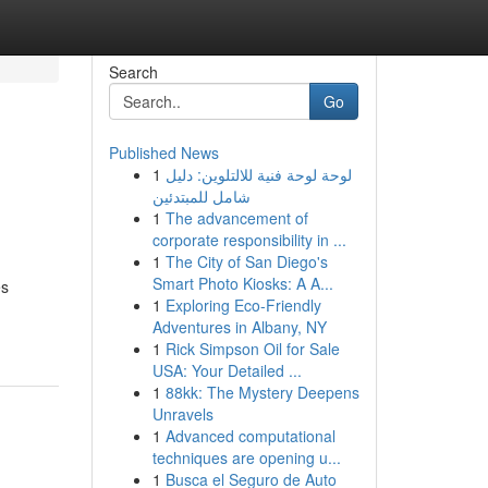
Search
Go
Published News
1
لوحة لوحة فنية للالتلوين: دليل
شامل للمبتدئين
1
The advancement of
corporate responsibility in ...
1
The City of San Diego's
Smart Photo Kiosks: A A...
es
1
Exploring Eco-Friendly
Adventures in Albany, NY
1
Rick Simpson Oil for Sale
USA: Your Detailed ...
1
88kk: The Mystery Deepens
Unravels
1
Advanced computational
techniques are opening u...
1
Busca el Seguro de Auto