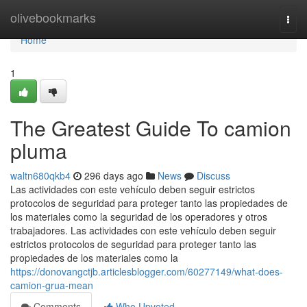
Home
olivebookmarks
Togg
navi
Home
1
The Greatest Guide To camion
pluma
waltn680qkb4
296 days ago
News
Discuss
Las actividades con este vehículo deben seguir estrictos
protocolos de seguridad para proteger tanto las propiedades de
los materiales como la seguridad de los operadores y otros
trabajadores. Las actividades con este vehículo deben seguir
estrictos protocolos de seguridad para proteger tanto las
propiedades de los materiales como la
https://donovangctjb.articlesblogger.com/60277149/what-does-
camion-grua-mean
Comments
Who Upvoted