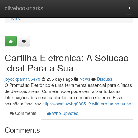
Home
olivebookmarks
Togg
navi
Home
1
Cartilha Eletronica: A Solucao
Ideal Para a Sua
joycekpam195473
295 days ago
News
Discuss
O Prontuário Eletrônico é uma ferramenta essencial para clínicas
de diversas áreas. Com ele, você pode centralizar todas as
informações dos seus pacientes em um único sistema. Essa
solução eficaz traz
https://owainzvbg989512.wiki-promo.com/user
Comments
Who Upvoted
Comments