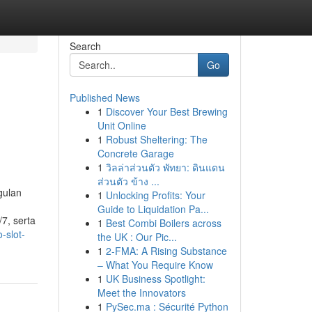
Search
Go
Published News
1
Discover Your Best Brewing
Unit Online
1
Robust Sheltering: The
Concrete Garage
1
วิลล่าส่วนตัว พัทยา: ดินแดน
ส่วนตัว ข้าง ...
gulan
1
Unlocking Profits: Your
Guide to Liquidation Pa...
7, serta
1
Best Combi Boilers across
-slot-
the UK : Our Pic...
1
2-FMA: A Rising Substance
– What You Require Know
1
UK Business Spotlight:
Meet the Innovators
1
PySec.ma : Sécurité Python